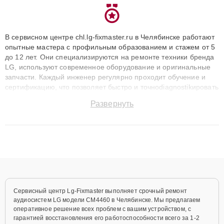
В сервисном центре chl.lg-fixmaster.ru в Челябинске работают
опытные мастера с профильным образованием и стажем от 5
до 12 лет. Они специализируются на ремонте техники бренда
LG, используют современное оборудование и оригинальные
запчасти. Каждый инженер регулярно проходит обучение и
сертификацию, что позволяет быстро и точноdiagnostikировать
поломки и восстанавливать технику с сохранением гарантии
Развернуть
до 3 лет. Наши мастера решают сложные случаи: от замены
матриц и материнских плат до ремонта после залития и
восстановления данных. Благодаря высокой квалификации и
ответственному подходу клиенты получают быстрый,
качественный ремонт и понятные объяснения по результатам
диагностики.
Сервисный центр Lg-Fixmaster выполняет срочный ремонт
аудиосистем LG модели CM4460 в Челябинске. Мы предлагаем
оперативное решение всех проблем с вашим устройством, с
гарантией восстановления его работоспособности всего за 1-2