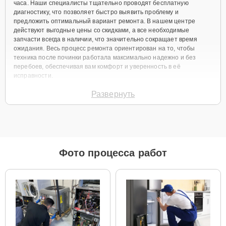
часа. Наши специалисты тщательно проводят бесплатную
диагностику, что позволяет быстро выявить проблему и
предложить оптимальный вариант ремонта. В нашем центре
действуют выгодные цены со скидками, а все необходимые
запчасти всегда в наличии, что значительно сокращает время
ожидания. Весь процесс ремонта ориентирован на то, чтобы
техника после починки работала максимально надежно и без
перебоев, обеспечивая вам комфорт и уверенность в её
исправности.
Виды используемых
Развернуть
запчастей
Для ремонта аудиосистем LG CM4460 мы предлагаем широкий
выбор как оригинальных комплектующих, так и качественных
Фото процесса работ
аналогов. Клиент всегда имеет возможность выбрать наиболее
подходящий вариант в зависимости от своих предпочтений и
бюджета.
Как определиться с выбором запчастей:
Если ваше устройство еще новое и планируется
его активное использование на долгосрочной
основе, то наиболее целесообразным вариантом