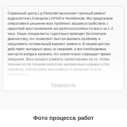
Сервисный центр Lg-Fixmaster выполняет срочный ремонт
аудиосистем LG модели LAP240 в Челябинске. Мы предлагаем
оперативное решение всех проблем с вашим устройством, с
гарантией восстановления его работоспособности всего за 1-2
часа. Наши специалисты тщательно проводят бесплатную
диагностику, что позволяет быстро выявить проблему и
предложить оптимальный вариант ремонта. В нашем центре
действуют выгодные цены со скидками, а все необходимые
запчасти всегда в наличии, что значительно сокращает время
ожидания. Весь процесс ремонта ориентирован на то, чтобы
техника после починки работала максимально надежно и без
перебоев, обеспечивая вам комфорт и уверенность в её
исправности.
Виды используемых
Развернуть
запчастей
Для ремонта аудиосистем LG LAP240 мы предлагаем широкий
выбор как оригинальных комплектующих, так и качественных
Фото процесса работ
аналогов. Клиент всегда имеет возможность выбрать наиболее
подходящий вариант в зависимости от своих предпочтений и