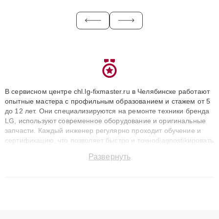
В сервисном центре chl.lg-fixmaster.ru в Челябинске работают
опытные мастера с профильным образованием и стажем от 5
до 12 лет. Они специализируются на ремонте техники бренда
LG, используют современное оборудование и оригинальные
запчасти. Каждый инженер регулярно проходит обучение и
сертификацию, что позволяет быстро и точноdiagnostikировать
поломки и восстанавливать технику с сохранением гарантии
Развернуть
до 3 лет. Наши мастера решают сложные случаи: от замены
матриц и материнских плат до ремонта после залития и
восстановления данных. Благодаря высокой квалификации и
ответственному подходу клиенты получают быстрый,
качественный ремонт и понятные объяснения по результатам
диагностики.