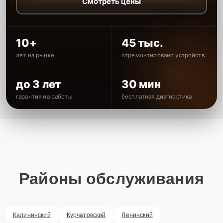
Смотреть цены
10+
45 тыс.
лет на рынке
отремонтировано устройств
до 3 лет
30 мин
гарантия на работы
бесплатная диагностика
Районы обслуживания
Калининский
Курчатовский
Ленинский