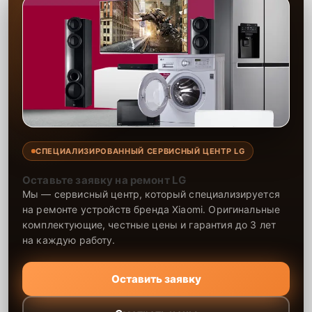
предоставляем гарантию на все виды ремонта и используемые
запчасти сроком до 2-3 лет, что подтверждает нашу уверенность в
долговечности результата. Наши специалисты выполняют ремонт
быстро и качественно, обеспечивая долговечность работы вашей
техники. Мы всегда стремимся предложить клиентам лучшее
обслуживание, делая ремонт максимально удобным и надежным.
СПЕЦИАЛИЗИРОВАННЫЙ СЕРВИСНЫЙ ЦЕНТР LG
Оставьте заявку на ремонт LG
Мы — сервисный центр, который специализируется
на ремонте устройств бренда Xiaomi. Оригинальные
комплектующие, честные цены и гарантия до 3 лет
на каждую работу.
Оставить заявку