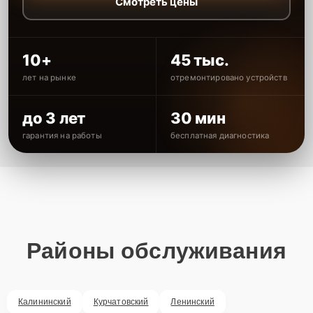
Смотреть цены
10+
45 тыс.
лет на рынке
отремонтировано устройств
до 3 лет
30 мин
гарантия на работы
бесплатная диагностика
Районы обслуживания
Калининский
Курчатовский
Ленинский