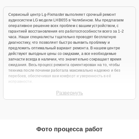
Сервисный центр Lg-Fixmaster выполняет срочный ремонт
аудиосистем LG модели LHB655 в Челябинске. Мы предлагаем
оперативное решение всех проблем с вашим устройством, с
гарантией восстановления его работоспособности всего за 1-2
часа. Наши специалисты тщательно проводят бесплатную
диагностику, что позволяет быстро выявить проблему и
предложить оптимальный вариант ремонта. В нашем центре
действуют выгодные цены со скидками, а все необходимые
запчасти всегда в наличии, что значительно сокращает время
ожидания. Весь процесс ремонта ориентирован на то, чтобы
техника после починки работала максимально надежно и без
перебоев, обеспечивая вам комфорт и уверенность в её
исправности.
Виды используемых
Развернуть
запчастей
Для ремонта аудиосистем LG LHB655 мы предлагаем широкий
выбор как оригинальных комплектующих, так и качественных
Фото процесса работ
аналогов. Клиент всегда имеет возможность выбрать наиболее
подходящий вариант в зависимости от своих предпочтений и