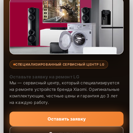
предоставляем гарантию на все виды ремонта и используемые
запчасти сроком до 2-3 лет, что подтверждает нашу уверенность в
долговечности результата. Наши специалисты выполняют ремонт
быстро и качественно, обеспечивая долговечность работы вашей
техники. Мы всегда стремимся предложить клиентам лучшее
обслуживание, делая ремонт максимально удобным и надежным.
СПЕЦИАЛИЗИРОВАННЫЙ СЕРВИСНЫЙ ЦЕНТР LG
Оставьте заявку на ремонт LG
Мы — сервисный центр, который специализируется
на ремонте устройств бренда Xiaomi. Оригинальные
комплектующие, честные цены и гарантия до 3 лет
на каждую работу.
Оставить заявку