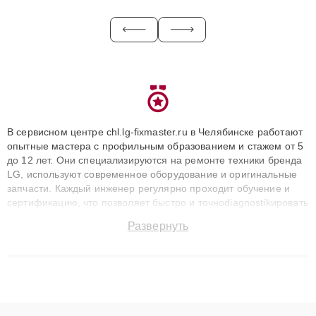
В сервисном центре chl.lg-fixmaster.ru в Челябинске работают
опытные мастера с профильным образованием и стажем от 5
до 12 лет. Они специализируются на ремонте техники бренда
LG, используют современное оборудование и оригинальные
запчасти. Каждый инженер регулярно проходит обучение и
сертификацию, что позволяет быстро и точноdiagnostikировать
поломки и восстанавливать технику с сохранением гарантии
Развернуть
до 3 лет. Наши мастера решают сложные случаи: от замены
матриц и материнских плат до ремонта после залития и
восстановления данных. Благодаря высокой квалификации и
ответственному подходу клиенты получают быстрый,
качественный ремонт и понятные объяснения по результатам
диагностики.