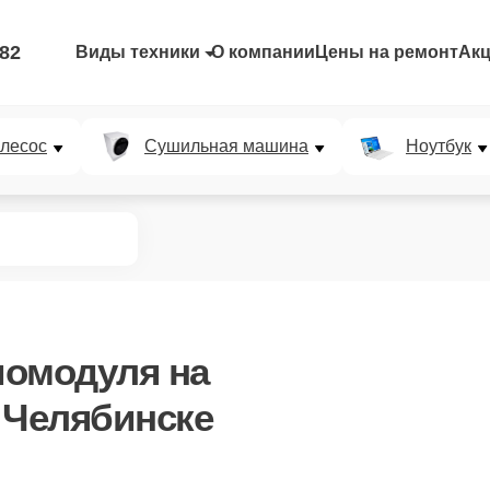
-82
Виды техники
О компании
Цены на ремонт
Ак
лесос
Сушильная машина
Ноутбук
иомодуля
на
 Челябинске