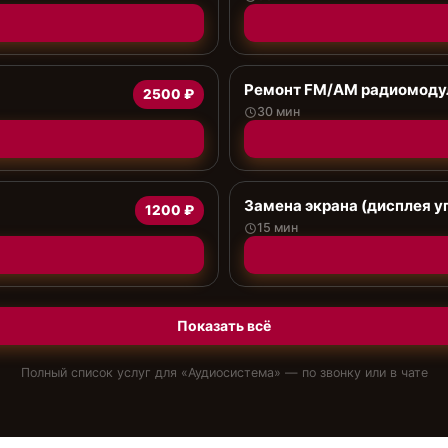
Ремонт FM/AM радиомоду
2500 ₽
30 мин
Замена экрана (дисплея у
1200 ₽
15 мин
Показать всё
Полный список услуг для «
Аудиосистема
» — по звонку или в чате