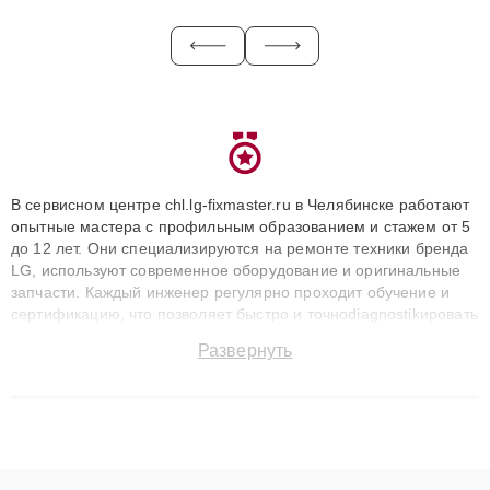
В сервисном центре chl.lg-fixmaster.ru в Челябинске работают
опытные мастера с профильным образованием и стажем от 5
до 12 лет. Они специализируются на ремонте техники бренда
LG, используют современное оборудование и оригинальные
запчасти. Каждый инженер регулярно проходит обучение и
сертификацию, что позволяет быстро и точноdiagnostikировать
поломки и восстанавливать технику с сохранением гарантии
Развернуть
до 3 лет. Наши мастера решают сложные случаи: от замены
матриц и материнских плат до ремонта после залития и
восстановления данных. Благодаря высокой квалификации и
ответственному подходу клиенты получают быстрый,
качественный ремонт и понятные объяснения по результатам
диагностики.