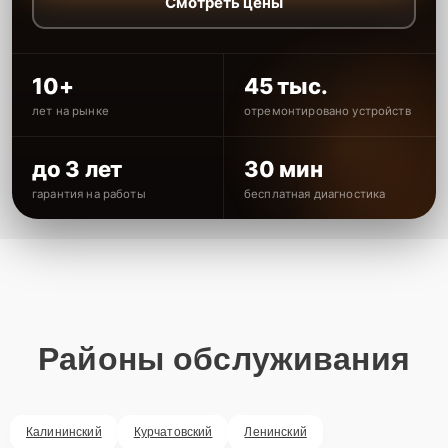
Смотреть цены
10+
45 тыс.
лет на рынке
отремонтировано устройств
до 3 лет
30 мин
гарантия на работы
бесплатная диагностика
Районы обслуживания
Калининский
Курчатовский
Ленинский