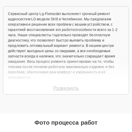
Сервисный центр Lg-Fixmaster выполняет срочный ремонт
аудиосистем LG модели SH8 в Челябинске. Мы предлагаем
оперативное решение всех проблем с вашим устройством, с
гарантией восстановления его работоспособности всего за 1-2
часа. Наши специалисты тщательно проводят бесплатную
диагностику, что позволяет быстро выявить проблему и
предложить оптимальный вариант ремонта. В нашем центре
действуют выгодные цены со скидками, а все необходимые
запчасти всегда в наличии, что значительно сокращает время
ожидания. Весь процесс ремонта ориентирован на то, чтобы
техника после починки работала максимально надежно и без
перебоев, обеспечивая вам комфорт и уверенность в её
исправности.
Виды используемых
Развернуть
запчастей
Для ремонта аудиосистем LG SH8 мы предлагаем широкий выбор
как оригинальных комплектующих, так и качественных аналогов.
Фото процесса работ
Клиент всегда имеет возможность выбрать наиболее подходящий
вариант в зависимости от своих предпочтений и бюджета.