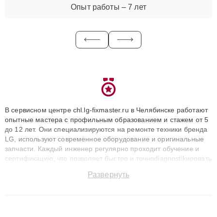
Опыт работы – 7 лет
В сервисном центре chl.lg-fixmaster.ru в Челябинске работают
опытные мастера с профильным образованием и стажем от 5
до 12 лет. Они специализируются на ремонте техники бренда
LG, используют современное оборудование и оригинальные
запчасти. Каждый инженер регулярно проходит обучение и
сертификацию, что позволяет быстро и точноdiagnostikировать
поломки и восстанавливать технику с сохранением гарантии
Развернуть
до 3 лет. Наши мастера решают сложные случаи: от замены
матриц и материнских плат до ремонта после залития и
восстановления данных. Благодаря высокой квалификации и
ответственному подходу клиенты получают быстрый,
качественный ремонт и понятные объяснения по результатам