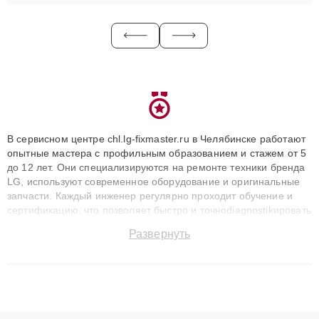
В сервисном центре chl.lg-fixmaster.ru в Челябинске работают
опытные мастера с профильным образованием и стажем от 5
до 12 лет. Они специализируются на ремонте техники бренда
LG, используют современное оборудование и оригинальные
запчасти. Каждый инженер регулярно проходит обучение и
сертификацию, что позволяет быстро и точноdiagnostikировать
поломки и восстанавливать технику с сохранением гарантии
Развернуть
до 3 лет. Наши мастера решают сложные случаи: от замены
матриц и материнских плат до ремонта после залития и
восстановления данных. Благодаря высокой квалификации и
ответственному подходу клиенты получают быстрый,
качественный ремонт и понятные объяснения по результатам
диагностики.