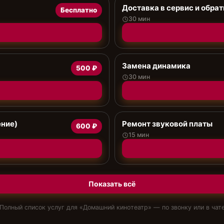
Доставка в сервис и обрат
Бесплатно
30 мин
Замена динамика
500 ₽
30 мин
ение)
Ремонт звуковой платы
600 ₽
15 мин
Показать всё
Полный список услуг для «
Домашний кинотеатр
» — по звонку или в чат