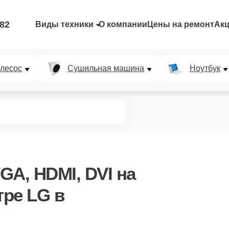
-82
Виды техники
О компании
Цены на ремонт
Ак
лесос
Сушильная машина
Ноутбук
GA, HDMI, DVI
на
ре LG в