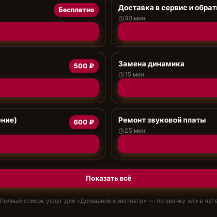
Доставка в сервис и обрат
Бесплатно
30 мин
Замена динамика
500 ₽
15 мин
ение)
Ремонт звуковой платы
600 ₽
25 мин
Показать всё
Полный список услуг для «
Домашний кинотеатр
» — по звонку или в чат