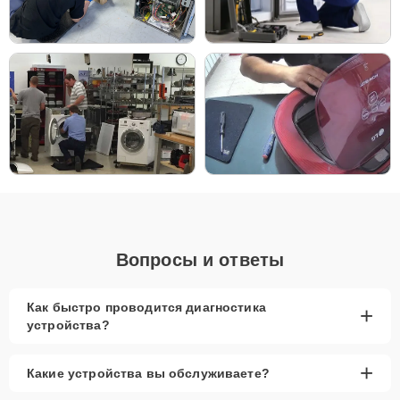
Главные особенности
сервиса:
Низкие цены и скидки
— доступные цены на
все виды ремонта и акции для клиентов.
Срочный ремонт
— минимальные сроки
восстановления работоспособности духовых
шкафов.
Доставка и выезд
— удобные условия для
доставки техники или вызова мастера на дом.
Запчасти в наличии
— оригинальные
комплектующие и качественные аналоги всегда
Вопросы и ответы
на складе.
Гарантия качества
— уверенность в
долговечности выполненных работ.
Как быстро проводится диагностика
+
устройства?
Сервисный центр предлагает профессиональный ремонт духовых
шкафов с гарантией на все виды работ. Наши мастера устраняют
любые проблемы, от мелких неисправностей до замены ключевых
+
Какие устройства вы обслуживаете?
компонентов, что обеспечивает долговечную и стабильную работу
вашего устройства. Мы уделяем внимание каждой детали, чтобы