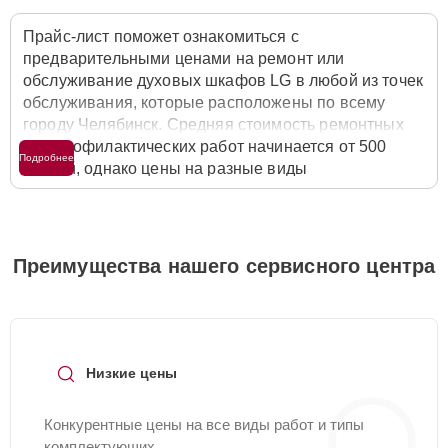
Прайс-лист поможет ознакомиться с
предварительными ценами на ремонт или
обслуживание духовых шкафов LG в любой из точек
обслуживания, которые расположены по всему
городу Челябинск. Средняя стоимость ремонтных
или профилактических работ начинается от 500
Подробнее
рублей, однако цены на разные виды
комплектующих могут различаться. Полную
стоимость работ с учётом запчастей или расходных
материалов необходимо уточнять со специалистом
службы заботы о клиентах. Для расчета итоговой
Преимущества нашего сервисного центра
стоимости ремонта духового шкафа достаточно
позвонить по телефону горячей линии
+7 (351) 200-
54-82
или оставить заявку на нашем сайте Lg-
Fixmaster.
Низкие цены
Конкурентные цены на все виды работ и типы
комплектующих