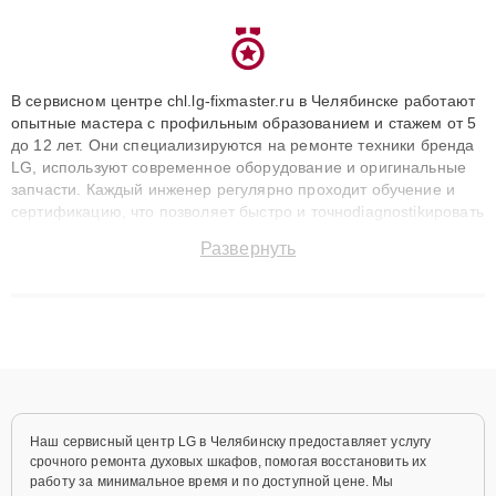
В сервисном центре chl.lg-fixmaster.ru в Челябинске работают
опытные мастера с профильным образованием и стажем от 5
до 12 лет. Они специализируются на ремонте техники бренда
LG, используют современное оборудование и оригинальные
запчасти. Каждый инженер регулярно проходит обучение и
сертификацию, что позволяет быстро и точноdiagnostikировать
поломки и восстанавливать технику с сохранением гарантии
Развернуть
до 3 лет. Наши мастера решают сложные случаи: от замены
матриц и материнских плат до ремонта после залития и
восстановления данных. Благодаря высокой квалификации и
ответственному подходу клиенты получают быстрый,
качественный ремонт и понятные объяснения по результатам
диагностики.
Наш сервисный центр LG в Челябинску предоставляет услугу
срочного ремонта духовых шкафов, помогая восстановить их
работу за минимальное время и по доступной цене. Мы