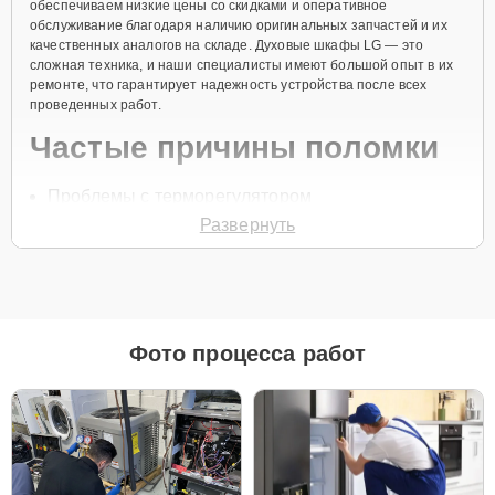
обеспечиваем низкие цены со скидками и оперативное
обслуживание благодаря наличию оригинальных запчастей и их
качественных аналогов на складе. Духовые шкафы LG — это
сложная техника, и наши специалисты имеют большой опыт в их
ремонте, что гарантирует надежность устройства после всех
проведенных работ.
Частые причины поломки
Проблемы с терморегулятором
Развернуть
Неисправности системы нагрева
Поломки дверного механизма
Неисправности панели управления
Перепады напряжения
Фото процесса работ
Для начала ремонта свяжитесь с нами по телефону
+7 (351) 200-
54-82
или оставьте
Заявку на сайте
. Наш специалист свяжется с
вами в течение минуты для уточнения всех вопросов и записи на
диагностику и ремонт. Мы готовы оперативно решить любые
проблемы с вашим духовым шкафом, обеспечив его долгосрочную
работу.