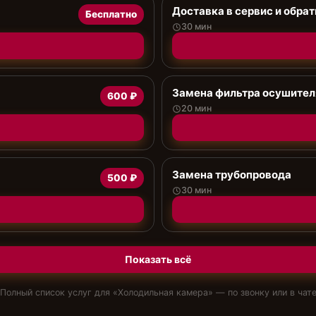
Доставка в сервис и обрат
Бесплатно
30 мин
Замена фильтра осушител
600 ₽
20 мин
Замена трубопровода
500 ₽
30 мин
Показать всё
Полный список услуг для «
Холодильная камера
» — по звонку или в чат