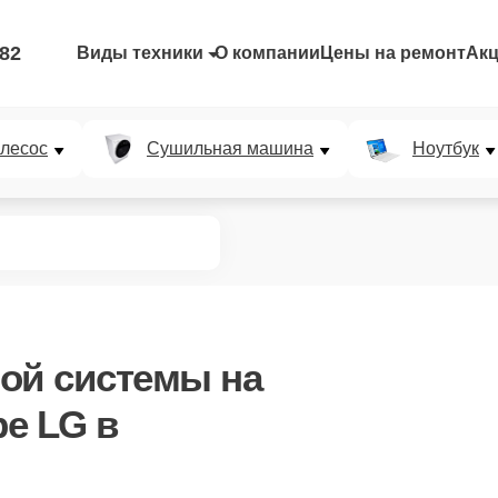
-82
Виды техники
О компании
Цены на ремонт
Ак
лесос
Сушильная машина
Ноутбук
ной системы
на
е LG в