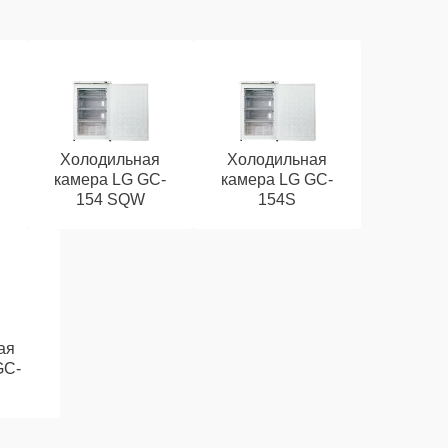
Холодильная
Холодильная
камера LG GC-
камера LG GC-
154 SQW
154S
ая
GC-