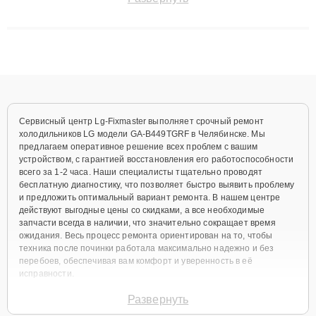
до 3 лет. Наши мастера решают сложные случаи: от замены
матриц и материнских плат до ремонта после залития и
восстановления данных. Благодаря высокой квалификации и
ответственному подходу клиенты получают быстрый,
качественный ремонт и понятные объяснения по результатам
диагностики.
Сервисный центр Lg-Fixmaster выполняет срочный ремонт
холодильников LG модели GA-B449TGRF в Челябинске. Мы
предлагаем оперативное решение всех проблем с вашим
устройством, с гарантией восстановления его работоспособности
всего за 1-2 часа. Наши специалисты тщательно проводят
бесплатную диагностику, что позволяет быстро выявить проблему
и предложить оптимальный вариант ремонта. В нашем центре
действуют выгодные цены со скидками, а все необходимые
запчасти всегда в наличии, что значительно сокращает время
ожидания. Весь процесс ремонта ориентирован на то, чтобы
техника после починки работала максимально надежно и без
перебоев, обеспечивая вам комфорт и уверенность в её
исправности.
Виды используемых
Развернуть