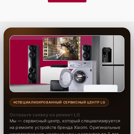
Гарантия качества
— надежность всех
выполненных работ и долговечность
восстановленного устройства
Сервис Lg-Fixmaster гарантирует высокое качество выполнения
работ благодаря опыту и профессионализму наших мастеров. Мы
предоставляем гарантию на все виды ремонта и используемые
запчасти сроком до 2-3 лет, что подтверждает нашу уверенность в
долговечности результата. Наши специалисты выполняют ремонт
быстро и качественно, обеспечивая долговечность работы вашей
техники. Мы всегда стремимся предложить клиентам лучшее
обслуживание, делая ремонт максимально удобным и надежным.
СПЕЦИАЛИЗИРОВАННЫЙ СЕРВИСНЫЙ ЦЕНТР LG
Оставьте заявку на ремонт LG
Мы — сервисный центр, который специализируется
на ремонте устройств бренда Xiaomi. Оригинальные
комплектующие, честные цены и гарантия до 3 лет