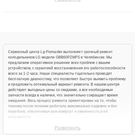
до 3 лет. Наши мастера решают сложные случаи: от замены
матриц и материнских плат до ремонта после залития и
восстановления данных. Благодаря высокой квалификации и
ответственному подходу клиенты получают быстрый,
качественный ремонт и понятные объяснения по результатам
диагностики.
Сервисный центр Lg-Fixmaster выполняет срочный ремонт
холодильников LG модели GBB60PZMFS в Челябинске. Мы
предлагаем оперативное решение всех проблем с вашим
устройством, с гарантией восстановления его работоспособности
всего за 1-2 часа. Наши специалисты тщательно проводят
бесплатную диагностику, что позволяет быстро выявить проблему
и предложить оптимальный вариант ремонта. В нашем центре
действуют выгодные цены со скидками, а все необходимые
запчасти всегда в наличии, что значительно сокращает время
ожидания. Весь процесс ремонта ориентирован на то, чтобы
техника после починки работала максимально надежно и без
перебоев, обеспечивая вам комфорт и уверенность в её
исправности.
Виды используемых
Развернуть