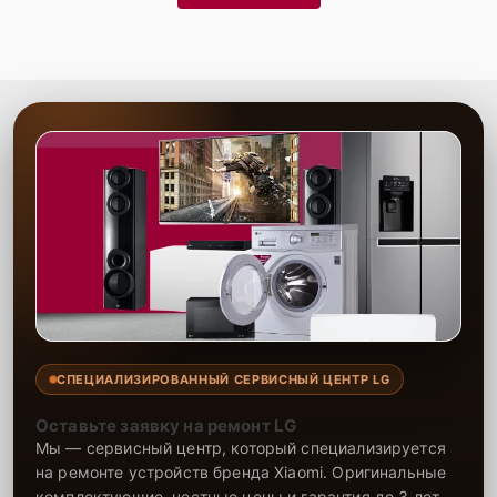
Гарантия качества
— надежность всех
выполненных работ и долговечность
восстановленного устройства
Сервис Lg-Fixmaster гарантирует высокое качество выполнения
работ благодаря опыту и профессионализму наших мастеров. Мы
предоставляем гарантию на все виды ремонта и используемые
запчасти сроком до 2-3 лет, что подтверждает нашу уверенность в
долговечности результата. Наши специалисты выполняют ремонт
быстро и качественно, обеспечивая долговечность работы вашей
техники. Мы всегда стремимся предложить клиентам лучшее
обслуживание, делая ремонт максимально удобным и надежным.
СПЕЦИАЛИЗИРОВАННЫЙ СЕРВИСНЫЙ ЦЕНТР LG
Оставьте заявку на ремонт LG
Мы — сервисный центр, который специализируется
на ремонте устройств бренда Xiaomi. Оригинальные
комплектующие, честные цены и гарантия до 3 лет