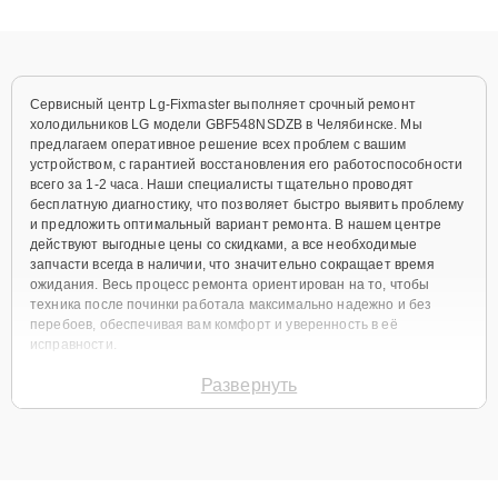
качественный ремонт и понятные объяснения по результатам
диагностики.
Сервисный центр Lg-Fixmaster выполняет срочный ремонт
холодильников LG модели GBF548NSDZB в Челябинске. Мы
предлагаем оперативное решение всех проблем с вашим
устройством, с гарантией восстановления его работоспособности
всего за 1-2 часа. Наши специалисты тщательно проводят
бесплатную диагностику, что позволяет быстро выявить проблему
и предложить оптимальный вариант ремонта. В нашем центре
действуют выгодные цены со скидками, а все необходимые
запчасти всегда в наличии, что значительно сокращает время
ожидания. Весь процесс ремонта ориентирован на то, чтобы
техника после починки работала максимально надежно и без
перебоев, обеспечивая вам комфорт и уверенность в её
исправности.
Виды используемых
Развернуть
запчастей
Для ремонта холодильников LG GBF548NSDZB мы предлагаем
широкий выбор как оригинальных комплектующих, так и