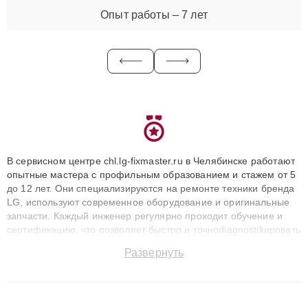
Опыт работы – 7 лет
В сервисном центре chl.lg-fixmaster.ru в Челябинске работают
опытные мастера с профильным образованием и стажем от 5
до 12 лет. Они специализируются на ремонте техники бренда
LG, используют современное оборудование и оригинальные
запчасти. Каждый инженер регулярно проходит обучение и
сертификацию, что позволяет быстро и точноdiagnostikировать
поломки и восстанавливать технику с сохранением гарантии
Развернуть
до 3 лет. Наши мастера решают сложные случаи: от замены
матриц и материнских плат до ремонта после залития и
восстановления данных. Благодаря высокой квалификации и
ответственному подходу клиенты получают быстрый,