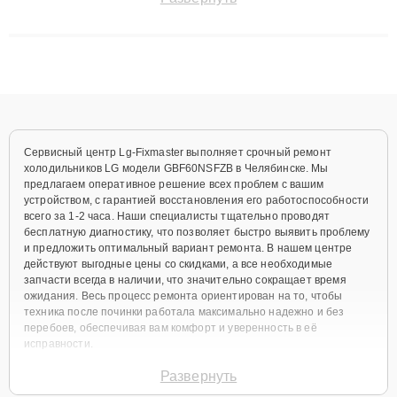
до 3 лет. Наши мастера решают сложные случаи: от замены
матриц и материнских плат до ремонта после залития и
восстановления данных. Благодаря высокой квалификации и
ответственному подходу клиенты получают быстрый,
качественный ремонт и понятные объяснения по результатам
диагностики.
Сервисный центр Lg-Fixmaster выполняет срочный ремонт
холодильников LG модели GBF60NSFZB в Челябинске. Мы
предлагаем оперативное решение всех проблем с вашим
устройством, с гарантией восстановления его работоспособности
всего за 1-2 часа. Наши специалисты тщательно проводят
бесплатную диагностику, что позволяет быстро выявить проблему
и предложить оптимальный вариант ремонта. В нашем центре
действуют выгодные цены со скидками, а все необходимые
запчасти всегда в наличии, что значительно сокращает время
ожидания. Весь процесс ремонта ориентирован на то, чтобы
техника после починки работала максимально надежно и без
перебоев, обеспечивая вам комфорт и уверенность в её
исправности.
Виды используемых
Развернуть