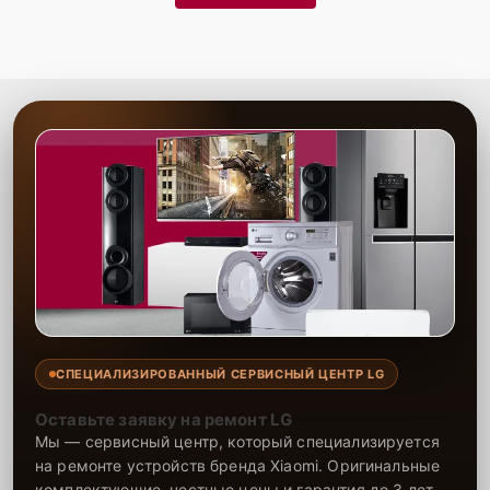
Гарантия качества
— надежность всех
выполненных работ и долговечность
восстановленного устройства
Сервис Lg-Fixmaster гарантирует высокое качество выполнения
работ благодаря опыту и профессионализму наших мастеров. Мы
предоставляем гарантию на все виды ремонта и используемые
запчасти сроком до 2-3 лет, что подтверждает нашу уверенность в
долговечности результата. Наши специалисты выполняют ремонт
быстро и качественно, обеспечивая долговечность работы вашей
техники. Мы всегда стремимся предложить клиентам лучшее
обслуживание, делая ремонт максимально удобным и надежным.
СПЕЦИАЛИЗИРОВАННЫЙ СЕРВИСНЫЙ ЦЕНТР LG
Оставьте заявку на ремонт LG
Мы — сервисный центр, который специализируется
на ремонте устройств бренда Xiaomi. Оригинальные
комплектующие, честные цены и гарантия до 3 лет