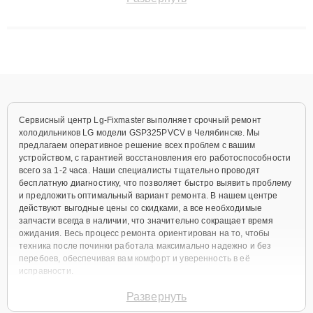
до 3 лет. Наши мастера решают сложные случаи: от замены
матриц и материнских плат до ремонта после залития и
восстановления данных. Благодаря высокой квалификации и
ответственному подходу клиенты получают быстрый,
качественный ремонт и понятные объяснения по результатам
диагностики.
Сервисный центр Lg-Fixmaster выполняет срочный ремонт
холодильников LG модели GSP325PVCV в Челябинске. Мы
предлагаем оперативное решение всех проблем с вашим
устройством, с гарантией восстановления его работоспособности
всего за 1-2 часа. Наши специалисты тщательно проводят
бесплатную диагностику, что позволяет быстро выявить проблему
и предложить оптимальный вариант ремонта. В нашем центре
действуют выгодные цены со скидками, а все необходимые
запчасти всегда в наличии, что значительно сокращает время
ожидания. Весь процесс ремонта ориентирован на то, чтобы
техника после починки работала максимально надежно и без
перебоев, обеспечивая вам комфорт и уверенность в её
исправности.
Виды используемых
Развернуть