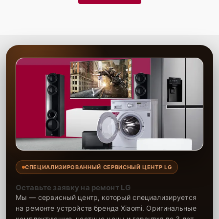
Гарантия качества
— надежность всех
выполненных работ и долговечность
восстановленного устройства
Сервис Lg-Fixmaster гарантирует высокое качество выполнения
работ благодаря опыту и профессионализму наших мастеров. Мы
предоставляем гарантию на все виды ремонта и используемые
запчасти сроком до 2-3 лет, что подтверждает нашу уверенность в
долговечности результата. Наши специалисты выполняют ремонт
быстро и качественно, обеспечивая долговечность работы вашей
техники. Мы всегда стремимся предложить клиентам лучшее
обслуживание, делая ремонт максимально удобным и надежным.
СПЕЦИАЛИЗИРОВАННЫЙ СЕРВИСНЫЙ ЦЕНТР LG
Оставьте заявку на ремонт LG
Мы — сервисный центр, который специализируется
на ремонте устройств бренда Xiaomi. Оригинальные
комплектующие, честные цены и гарантия до 3 лет