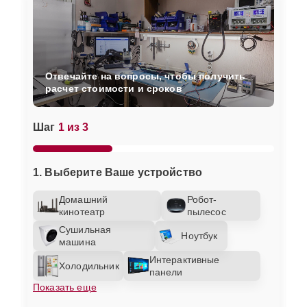
Отвечайте на вопросы, чтобы получить
расчет стоимости и сроков
Шаг
1 из 3
1. Выберите Ваше устройство
Домашний
Робот-
кинотеатр
пылесос
Сушильная
Ноутбук
машина
Интерактивные
Холодильник
панели
Показать еще