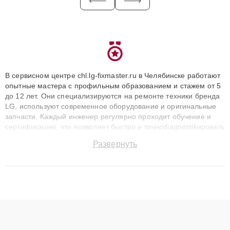
В сервисном центре chl.lg-fixmaster.ru в Челябинске работают
опытные мастера с профильным образованием и стажем от 5
до 12 лет. Они специализируются на ремонте техники бренда
LG, используют современное оборудование и оригинальные
запчасти. Каждый инженер регулярно проходит обучение и
сертификацию, что позволяет быстро и точноdiagnostikировать
поломки и восстанавливать технику с сохранением гарантии
Развернуть
до 3 лет. Наши мастера решают сложные случаи: от замены
матриц и материнских плат до ремонта после залития и
восстановления данных. Благодаря высокой квалификации и
ответственному подходу клиенты получают быстрый,
качественный ремонт и понятные объяснения по результатам
диагностики.