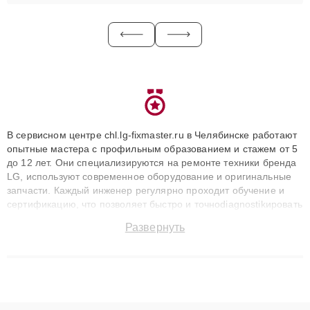
В сервисном центре chl.lg-fixmaster.ru в Челябинске работают
опытные мастера с профильным образованием и стажем от 5
до 12 лет. Они специализируются на ремонте техники бренда
LG, используют современное оборудование и оригинальные
запчасти. Каждый инженер регулярно проходит обучение и
сертификацию, что позволяет быстро и точноdiagnostikировать
поломки и восстанавливать технику с сохранением гарантии
Развернуть
до 3 лет. Наши мастера решают сложные случаи: от замены
матриц и материнских плат до ремонта после залития и
восстановления данных. Благодаря высокой квалификации и
ответственному подходу клиенты получают быстрый,
качественный ремонт и понятные объяснения по результатам
диагностики.