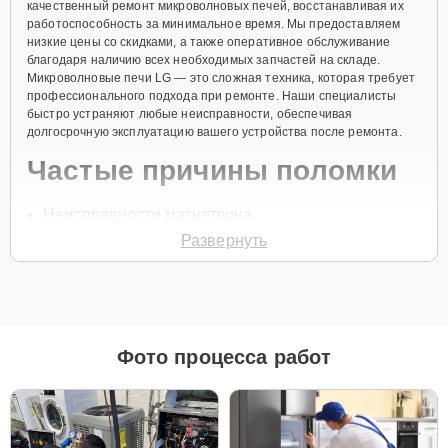
качественный ремонт микроволновых печей, восстанавливая их
работоспособность за минимальное время. Мы предоставляем
низкие цены со скидками, а также оперативное обслуживание
благодаря наличию всех необходимых запчастей на складе.
Микроволновые печи LG — это сложная техника, которая требует
профессионального подхода при ремонте. Наши специалисты
быстро устраняют любые неисправности, обеспечивая
долгосрочную эксплуатацию вашего устройства после ремонта.
Частые причины поломки
Неисправности магнетрона
Развернуть
Проблемы с панелью управления
Неисправности системы вращения тарелки
Перегоревший предохранитель
Проблемы с дверным механизмом
Фото процесса работ
Для начала ремонта свяжитесь с нами по телефону
+7 (351) 200-
54-82
или оставьте
Заявку на сайте
. Специалист свяжется с вами в
течение минуты для уточнения всех вопросов и записи на
диагностику и обслуживание. Мы предлагаем быстрое решение
любых проблем с вашей микроволновой печью, независимо от