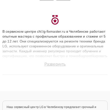
В сервисном центре chl.lg-fixmaster.ru в Челябинске работают
опытные мастера с профильным образованием и стажем от 5
до 12 лет. Они специализируются на ремонте техники бренда
LG, используют современное оборудование и оригинальные
запчасти. Каждый инженер регулярно проходит обучение и
сертификацию, что позволяет быстро и точноdiagnostikировать
поломки и восстанавливать технику с сохранением гарантии
Развернуть
до 3 лет. Наши мастера решают сложные случаи: от замены
матриц и материнских плат до ремонта после залития и
восстановления данных. Благодаря высокой квалификации и
ответственному подходу клиенты получают быстрый,
качественный ремонт и понятные объяснения по результатам
диагностики.
Наш сервисный центр LG в Челябинску предлагает срочный и