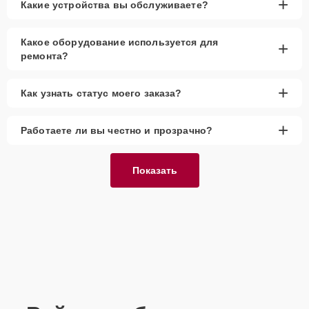
+
Какие устройства вы обслуживаете?
до замены крупных деталей, что обеспечивает продолжительную
и надежную эксплуатацию устройства. Мы уделяем внимание
каждой детали и стремимся к высоким стандартам качества
Какое оборудование используется для
+
обслуживания.
ремонта?
+
Как узнать статус моего заказа?
+
Работаете ли вы честно и прозрачно?
Показать