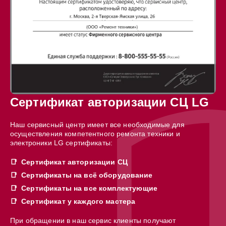
Сертификат авторизации СЦ LG
Наш сервисный центр имеет все необходимые для
осуществления компетентного ремонта техники и
электроники LG сертификаты:
Сертификат авторизации СЦ
Сертификаты на всё оборудование
Сертификаты на все комплектующие
Сертификат у каждого мастера
При обращении в наш сервис клиенты получают