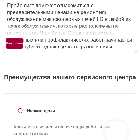
Прайс-лист поможет ознакомиться с
предварительными ценами на ремонт или
обслуживание микроволновых печей LG в любой из
точек обслуживания, которые расположены по
всему городу Челябинск. Средняя стоимость
ремонтных или профилактических работ начинается
Подробнее
от 500 рублей, однако цены на разные виды
комплектующих могут различаться. Полную
стоимость работ с учётом запчастей или расходных
материалов необходимо уточнять со специалистом
службы заботы о клиентах. Для расчета итоговой
Преимущества нашего сервисного центра
стоимости ремонта микроволновой печи достаточно
позвонить по телефону горячей линии
+7 (351) 200-
54-82
или оставить заявку на нашем сайте Lg-
Fixmaster.
Низкие цены
Конкурентные цены на все виды работ и типы
комплектующих