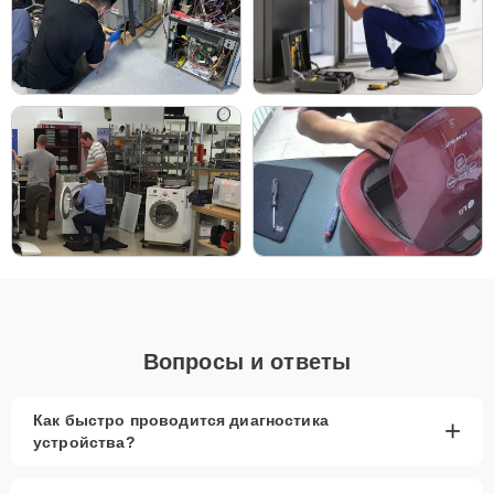
сложности неисправности.
Главные особенности
сервиса:
Низкие цены и скидки
— доступные цены для
всех клиентов и постоянные акции.
Срочный ремонт
— восстановление работы
микроволновой печи в минимальные сроки.
Доставка и выезд
— удобные условия доставки
техники в сервисный центр или выезда мастера
на дом.
Запчасти в наличии
— всегда в наличии
оригинальные комплектующие и качественные
Вопросы и ответы
аналоги.
Гарантия качества
— уверенность в
долговечности выполненных работ.
Как быстро проводится диагностика
+
устройства?
Сервисный центр предлагает профессиональный ремонт
микроволновых печей LG с гарантией на все виды работ. Наши
мастера устраняют любые проблемы, от мелких неисправностей