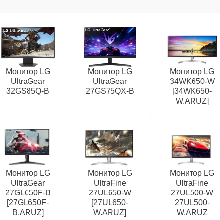
Монитор LG
Монитор LG
Монитор LG
UltraGear
UltraGear
34WK650-W
32GS85Q-B
27GS75QX-B
[34WK650-
W.ARUZ]
Монитор LG
Монитор LG
Монитор LG
UltraGear
UltraFine
UltraFine
27GL650F-B
27UL650-W
27UL500-W
[27GL650F-
[27UL650-
27UL500-
B.ARUZ]
W.ARUZ]
W.ARUZ