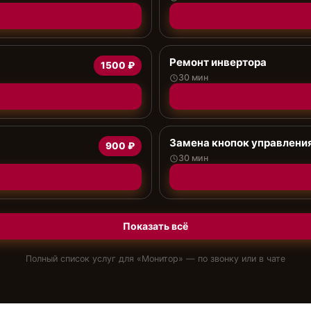
Ремонт инвертора
1500 ₽
30 мин
Замена кнопок управлени
900 ₽
30 мин
Показать всё
Полный список услуг для «
Монитор
» — по звонку или в чате