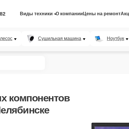
-82
Виды техники
О компании
Цены на ремонт
Ак
лесос
Сушильная машина
Ноутбук
ых компонентов
Челябинске