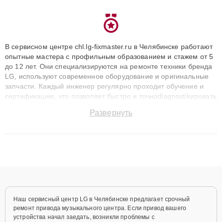
В сервисном центре chl.lg-fixmaster.ru в Челябинске работают
опытные мастера с профильным образованием и стажем от 5
до 12 лет. Они специализируются на ремонте техники бренда
LG, используют современное оборудование и оригинальные
запчасти. Каждый инженер регулярно проходит обучение и
сертификацию, что позволяет быстро и точноdiagnostikировать
поломки и восстанавливать технику с сохранением гарантии
Развернуть
до 3 лет. Наши мастера решают сложные случаи: от замены
матриц и материнских плат до ремонта после залития и
восстановления данных. Благодаря высокой квалификации и
ответственному подходу клиенты получают быстрый,
качественный ремонт и понятные объяснения по результатам
диагностики.
Наш сервисный центр LG в Челябинске предлагает срочный
ремонт привода музыкального центра. Если привод вашего
устройства начал заедать, возникли проблемы с