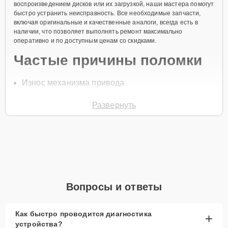
воспроизведением дисков или их загрузкой, наши мастера помогут
быстро устранить неисправность. Все необходимые запчасти,
включая оригинальные и качественные аналоги, всегда есть в
наличии, что позволяет выполнять ремонт максимально
оперативно и по доступным ценам со скидками.
Частые причины поломки
Износ механизма привода
Загрязнение или поломка лазерной системы
Развернуть
Попадание пыли и мусора в систему
Неправильное использование устройства
Физические повреждения устройства
Для начала ремонта нужно позвонить по телефону +7 (351) 200-
54-82 или оставить
Заявку на сайте
, после чего специалист
службы заботы о клиентах перезвонит в течение минуты для
Вопросы и ответы
уточнения всех вопросов и записи на диагностику и ремонт.
Главные особенности
Как быстро проводится диагностика
+
сервиса
устройства?