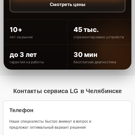
Смотреть цены
10+
45 тыс.
лет на рынке
отремонтировано устройств
до 3 лет
30 мин
гарантия на работы
бесплатная диагностика
Контакты сервиса LG в Челябинске
Телефон
Наши специалисты быстро вникнут в вопрос и
предложат оптимальный вариант решения