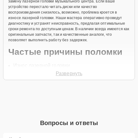
замену лазерной головки музыкального центра. Если ваше
устройство перестало читать диски или качество
воспроизведения снизилось, возможно, проблема кроется в
износе лазерной головки. Наши мастера оперативно проведут
диагностику и устранят неисправность, предлагая оптимальные
сроки ремонта по доступным ценам. В наличии всегда имеются как
оригинальные запчасти, так и качественные аналоги, что
позволяет выполнить работу без задержек.
Частые причины поломки
Износ лазерной головки
Развернуть
Загрязнение оптики
Неправильная эксплуатация
Перепады напряжения
Механическое повреждение
Для начала ремонта позвоните по телефону +7 (351) 200-54-82
или оставьте
Заявку на сайте
, и специалист службы заботы о
Вопросы и ответы
клиентах свяжется с вами в течение минуты для уточнения всех
деталей и записи на диагностику и ремонт.