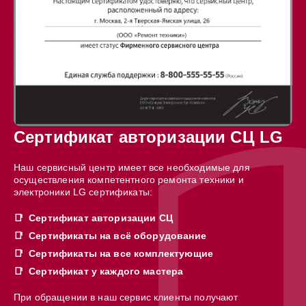
Сертификат авторизации СЦ LG
Наш сервисный центр имеет все необходимые для
осуществления компетентного ремонта техники и
электроники LG сертификаты:
Сертификат авторизации СЦ
Сертификаты на всё оборудование
Сертификаты на все комплектующие
Сертификат у каждого мастера
При обращении в наш сервис клиенты получают