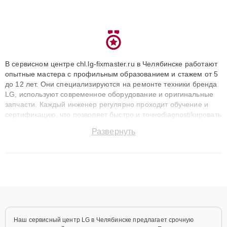
В сервисном центре chl.lg-fixmaster.ru в Челябинске работают
опытные мастера с профильным образованием и стажем от 5
до 12 лет. Они специализируются на ремонте техники бренда
LG, используют современное оборудование и оригинальные
запчасти. Каждый инженер регулярно проходит обучение и
сертификацию, что позволяет быстро и точноdiagnostikировать
поломки и восстанавливать технику с сохранением гарантии
Развернуть
до 3 лет. Наши мастера решают сложные случаи: от замены
матриц и материнских плат до ремонта после залития и
восстановления данных. Благодаря высокой квалификации и
ответственному подходу клиенты получают быстрый,
качественный ремонт и понятные объяснения по результатам
диагностики.
Наш сервисный центр LG в Челябинске предлагает срочную