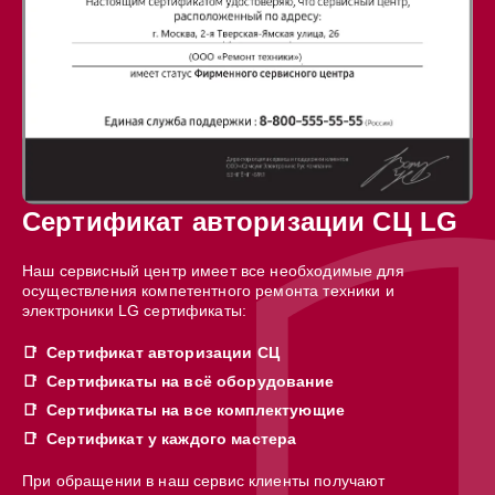
Сертификат авторизации СЦ LG
Наш сервисный центр имеет все необходимые для
осуществления компетентного ремонта техники и
электроники LG сертификаты:
Сертификат авторизации СЦ
Сертификаты на всё оборудование
Сертификаты на все комплектующие
Сертификат у каждого мастера
При обращении в наш сервис клиенты получают