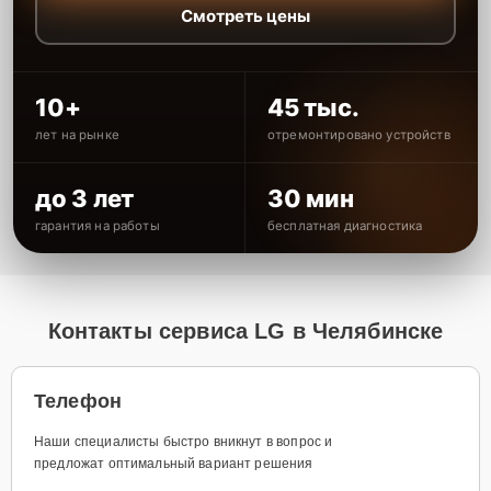
Смотреть цены
10+
45 тыс.
лет на рынке
отремонтировано устройств
до 3 лет
30 мин
гарантия на работы
бесплатная диагностика
Контакты сервиса LG в Челябинске
Телефон
Наши специалисты быстро вникнут в вопрос и
предложат оптимальный вариант решения