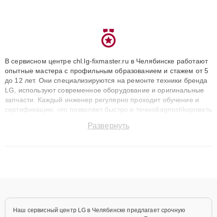
В сервисном центре chl.lg-fixmaster.ru в Челябинске работают
опытные мастера с профильным образованием и стажем от 5
до 12 лет. Они специализируются на ремонте техники бренда
LG, используют современное оборудование и оригинальные
запчасти. Каждый инженер регулярно проходит обучение и
сертификацию, что позволяет быстро и точноdiagnostikировать
поломки и восстанавливать технику с сохранением гарантии
Развернуть
до 3 лет. Наши мастера решают сложные случаи: от замены
матриц и материнских плат до ремонта после залития и
восстановления данных. Благодаря высокой квалификации и
ответственному подходу клиенты получают быстрый,
качественный ремонт и понятные объяснения по результатам
диагностики.
Наш сервисный центр LG в Челябинске предлагает срочную