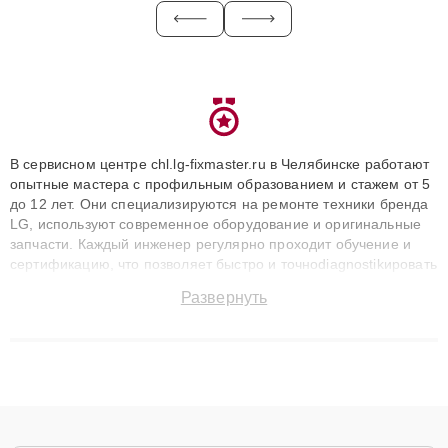
В сервисном центре chl.lg-fixmaster.ru в Челябинске работают
опытные мастера с профильным образованием и стажем от 5
до 12 лет. Они специализируются на ремонте техники бренда
LG, используют современное оборудование и оригинальные
запчасти. Каждый инженер регулярно проходит обучение и
сертификацию, что позволяет быстро и точноdiagnostikировать
поломки и восстанавливать технику с сохранением гарантии
Развернуть
до 3 лет. Наши мастера решают сложные случаи: от замены
матриц и материнских плат до ремонта после залития и
восстановления данных. Благодаря высокой квалификации и
ответственному подходу клиенты получают быстрый,
качественный ремонт и понятные объяснения по результатам
диагностики.