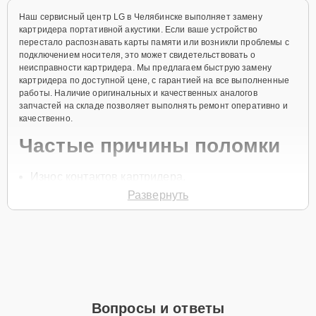
Наш сервисный центр LG в Челябинске выполняет замену
картридера портативной акустики. Если ваше устройство
перестало распознавать карты памяти или возникли проблемы с
подключением носителя, это может свидетельствовать о
неисправности картридера. Мы предлагаем быструю замену
картридера по доступной цене, с гарантией на все выполненные
работы. Наличие оригинальных и качественных аналогов
запчастей на складе позволяет выполнять ремонт оперативно и
качественно.
Частые причины поломки
Износ контактов картридера.
Развернуть
Механическое повреждение слота для карты
памяти.
Сбой в работе программного обеспечения.
Засорение слота пылью или грязью.
Неправильное использование картридера.
Для начала ремонта нужно позвонить по телефону +7 (351) 200-
Вопросы и ответы
54-82 или оставить
Заявку на сайте
, после чего специалист