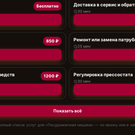
Доставка в сервис и обрат
Бесплатно
30 мин
Ремонт или замена патруб
850 ₽
25 мин
редств
Регулировка прессостата
1200 ₽
30 мин
Показать всё
олный список услуг для «
Посудомоечная машина
» — по звонку или в ча