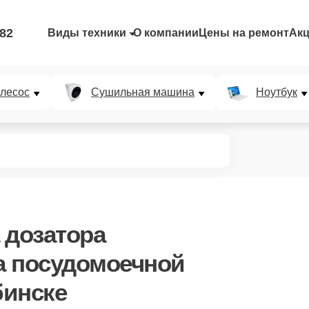
-82
Виды техники
О компании
Цены на ремонт
Ак
лесос
Сушильная машина
Ноутбук
 дозатора
а посудомоечной
бинске