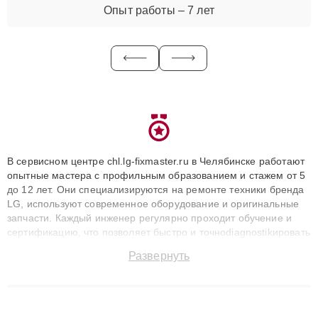
Опыт работы – 7 лет
В сервисном центре chl.lg-fixmaster.ru в Челябинске работают
опытные мастера с профильным образованием и стажем от 5
до 12 лет. Они специализируются на ремонте техники бренда
LG, используют современное оборудование и оригинальные
запчасти. Каждый инженер регулярно проходит обучение и
сертификацию, что позволяет быстро и точноdiagnostikировать
поломки и восстанавливать технику с сохранением гарантии
Развернуть
до 3 лет. Наши мастера решают сложные случаи: от замены
матриц и материнских плат до ремонта после залития и
восстановления данных. Благодаря высокой квалификации и
ответственному подходу клиенты получают быстрый,
качественный ремонт и понятные объяснения по результатам