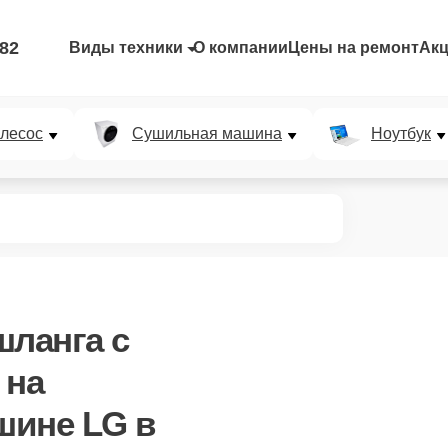
-82
Виды техники
О компании
Цены на ремонт
Ак
лесос
Сушильная машина
Ноутбук
шланга с
на
шине LG в