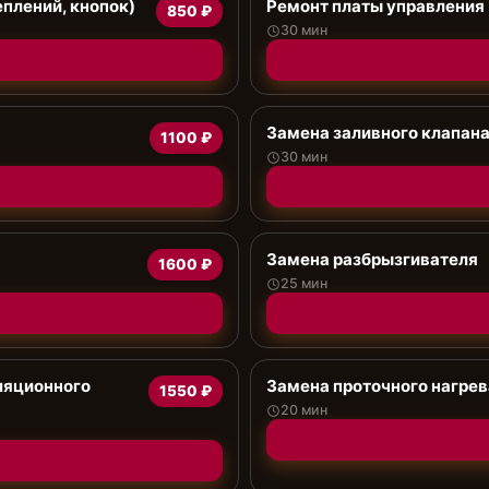
еплений, кнопок)
Ремонт платы управления 
850 ₽
30 мин
Замена заливного клапан
1100 ₽
30 мин
Замена разбрызгивателя
1600 ₽
25 мин
ляционного
Замена проточного нагрев
1550 ₽
20 мин