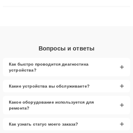
матриц и материнских плат до ремонта после залития и
восстановления данных. Благодаря высокой квалификации и
ответственному подходу клиенты получают быстрый,
качественный ремонт и понятные объяснения по результатам
диагностики.
Вопросы и ответы
Как быстро проводится диагностика
+
устройства?
+
Какие устройства вы обслуживаете?
Какое оборудование используется для
+
ремонта?
+
Как узнать статус моего заказа?