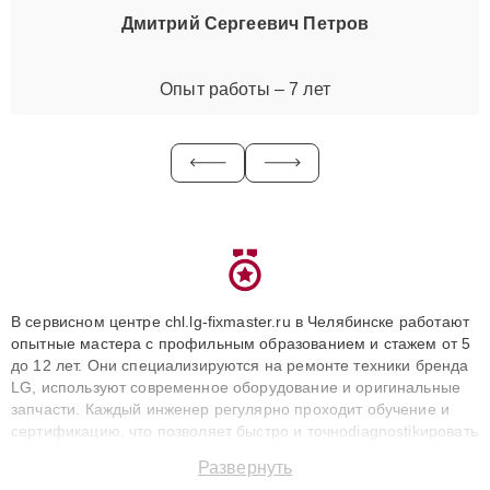
Дмитрий Сергеевич Петров
Опыт работы – 7 лет
В сервисном центре chl.lg-fixmaster.ru в Челябинске работают
опытные мастера с профильным образованием и стажем от 5
до 12 лет. Они специализируются на ремонте техники бренда
LG, используют современное оборудование и оригинальные
запчасти. Каждый инженер регулярно проходит обучение и
сертификацию, что позволяет быстро и точноdiagnostikировать
поломки и восстанавливать технику с сохранением гарантии
Развернуть
до 3 лет. Наши мастера решают сложные случаи: от замены