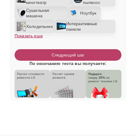
кинотеатр
пылесос
Сушильная
Ноутбук
машина
Интерактивные
Холодильник
панели
Показать еще
Следующий шаг
По окончанию теста вы получаете:
Расчет стоимости
Расчет сроков
Подарок:
ремонта LG
ремонта
скидку
25%
на
ремонт техники LG