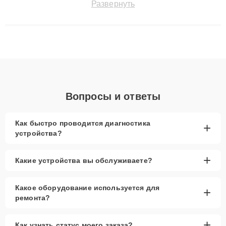
Развернуть
до 3 лет. Наши мастера решают сложные случаи: от замены
матриц и материнских плат до ремонта после залития и
восстановления данных. Благодаря высокой квалификации и
ответственному подходу клиенты получают быстрый,
качественный ремонт и понятные объяснения по результатам
диагностики.
Вопросы и ответы
Как быстро проводится диагностика
+
устройства?
+
Какие устройства вы обслуживаете?
Какое оборудование используется для
+
ремонта?
+
Как узнать статус моего заказа?