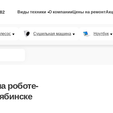
-82
Виды техники
О компании
Цены на ремонт
Ак
лесос
Сушильная машина
Ноутбук
а роботе-
ябинске