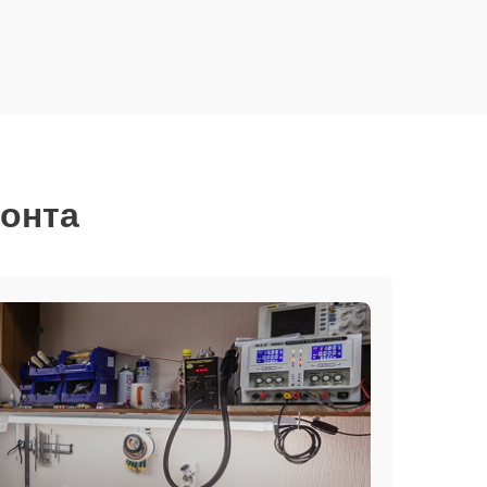
монта