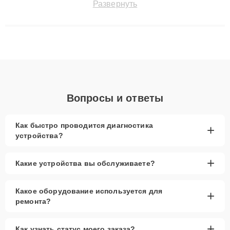
Развернуть
до 3 лет. Наши мастера решают сложные случаи: от замены
матриц и материнских плат до ремонта после залития и
восстановления данных. Благодаря высокой квалификации и
ответственному подходу клиенты получают быстрый,
качественный ремонт и понятные объяснения по результатам
диагностики.
Вопросы и ответы
Как быстро проводится диагностика
+
устройства?
+
Какие устройства вы обслуживаете?
Какое оборудование используется для
+
ремонта?
+
Как узнать статус моего заказа?