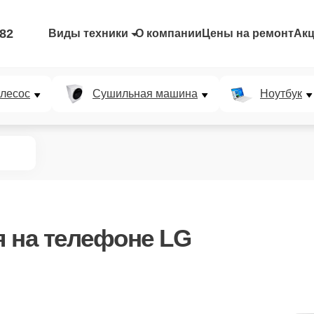
-82
Виды техники
О компании
Цены на ремонт
Ак
лесос
Сушильная машина
Ноутбук
я
на телефоне LG