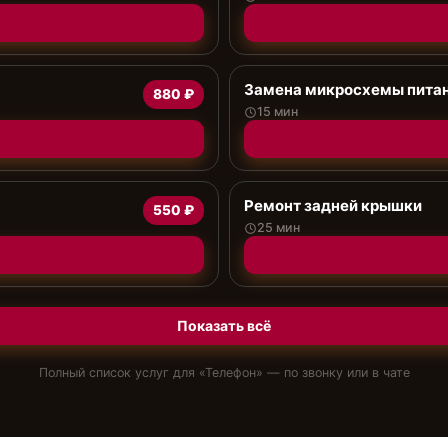
Замена микросхемы пита
880 ₽
15 мин
Ремонт задней крышки
550 ₽
25 мин
Показать всё
Полный список услуг для «
Телефон
» — по звонку или в чате