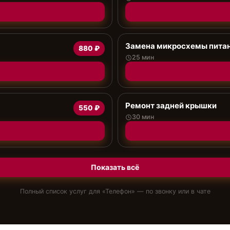
Замена микросхемы пита
880 ₽
25 мин
Ремонт задней крышки
550 ₽
30 мин
Показать всё
Полный список услуг для «
Телефон
» — по звонку или в чате