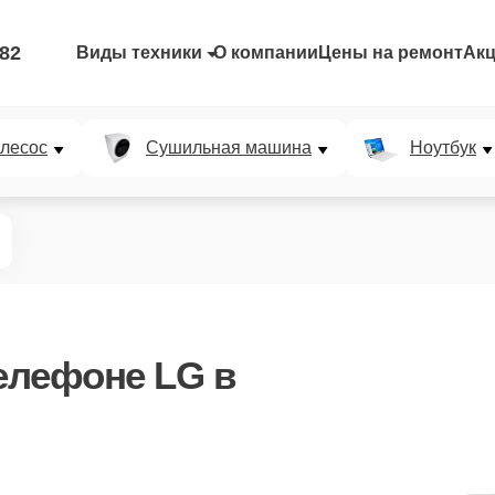
-82
Виды техники
О компании
Цены на ремонт
Ак
лесос
Сушильная машина
Ноутбук
елефоне LG в