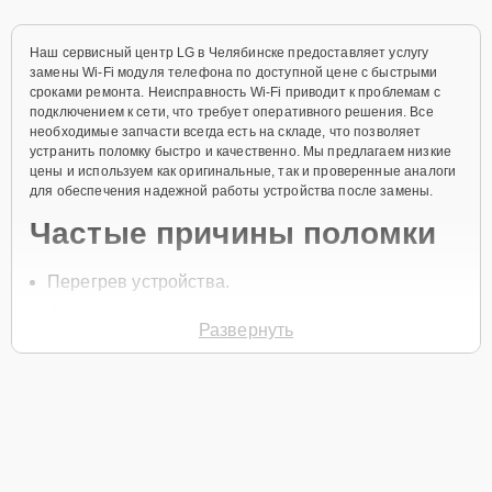
Наш сервисный центр LG в Челябинске предоставляет услугу
замены Wi-Fi модуля телефона по доступной цене с быстрыми
сроками ремонта. Неисправность Wi-Fi приводит к проблемам с
подключением к сети, что требует оперативного решения. Все
необходимые запчасти всегда есть на складе, что позволяет
устранить поломку быстро и качественно. Мы предлагаем низкие
цены и используем как оригинальные, так и проверенные аналоги
для обеспечения надежной работы устройства после замены.
Частые причины поломки
Перегрев устройства.
Физические повреждения модуля при падении
Развернуть
телефона.
Сбои в программном обеспечении.
Попадание жидкости внутрь устройства.
Износ компонентов со временем.
Для начала ремонта позвоните по телефону +7 (351) 200-54-82
или оставьте
Заявку на сайте
. Специалист свяжется с вами в