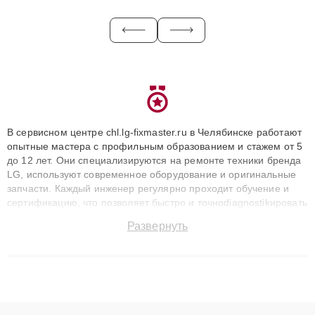
В сервисном центре chl.lg-fixmaster.ru в Челябинске работают
опытные мастера с профильным образованием и стажем от 5
до 12 лет. Они специализируются на ремонте техники бренда
LG, используют современное оборудование и оригинальные
запчасти. Каждый инженер регулярно проходит обучение и
сертификацию, что позволяет быстро и точноdiagnostikировать
поломки и восстанавливать технику с сохранением гарантии
Развернуть
до 3 лет. Наши мастера решают сложные случаи: от замены
матриц и материнских плат до ремонта после залития и
восстановления данных. Благодаря высокой квалификации и
ответственному подходу клиенты получают быстрый,
качественный ремонт и понятные объяснения по результатам
диагностики.