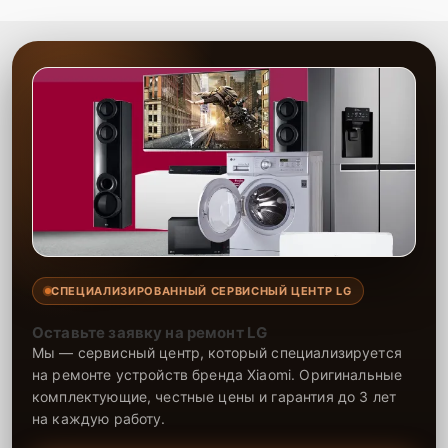
Сервисный центр выполняет замену Wi-Fi модуля с высокой
точностью и в короткие сроки. Мы обеспечиваем восстановление
работоспособности устройства, используя проверенные детали.
На все работы и установленные компоненты предоставляется
гарантия, что подтверждает надежность ремонта. Обращайтесь к
нам, чтобы ваше устройство снова функционировало без проблем
с Wi-Fi подключением.
СПЕЦИАЛИЗИРОВАННЫЙ СЕРВИСНЫЙ ЦЕНТР LG
Оставьте заявку на ремонт LG
Мы — сервисный центр, который специализируется
на ремонте устройств бренда Xiaomi. Оригинальные
комплектующие, честные цены и гарантия до 3 лет
на каждую работу.