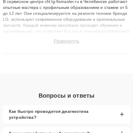
В сервисном центре chl.lg-fixmaster.ru в Челябинске работают
опытные мастера с профильным образованием и стажем от 5
до 12 лет. Они специализируются на ремонте техники бренда
LG, используют современное оборудование и оригинальные
запчасти. Каждый инженер регулярно проходит обучение и
сертификацию, что позволяет быстро и точноdiagnostikировать
поломки и восстанавливать технику с сохранением гарантии
Развернуть
до 3 лет. Наши мастера решают сложные случаи: от замены
матриц и материнских плат до ремонта после залития и
восстановления данных. Благодаря высокой квалификации и
ответственному подходу клиенты получают быстрый,
качественный ремонт и понятные объяснения по результатам
диагностики.
Вопросы и ответы
Как быстро проводится диагностика
+
устройства?