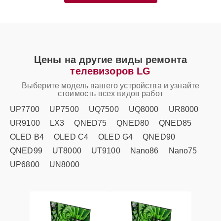
Цены на другие виды ремонта
телевизоров LG
Выберите модель вашего устройства и узнайте
стоимость всех видов работ
UP7700
UP7500
UQ7500
UQ8000
UR8000
UR9100
LX3
QNED75
QNED80
QNED85
OLED B4
OLED C4
OLED G4
QNED90
QNED99
UT8000
UT9100
Nano86
Nano75
UP6800
UN8000