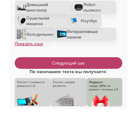
Домашний
Робот-
кинотеатр
пылесос
Сушильная
Ноутбук
машина
Интерактивные
Холодильник
панели
Показать еще
Следующий шаг
По окончанию теста вы получаете:
Расчет стоимости
Расчет сроков
Подарок:
ремонта LG
ремонта
скидку
25%
на
ремонт техники LG