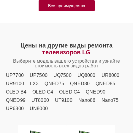
Все преимущества
Цены на другие виды ремонта
телевизоров LG
Выберите модель вашего устройства и узнайте
стоимость всех видов работ
UP7700
UP7500
UQ7500
UQ8000
UR8000
UR9100
LX3
QNED75
QNED80
QNED85
OLED B4
OLED C4
OLED G4
QNED90
QNED99
UT8000
UT9100
Nano86
Nano75
UP6800
UN8000