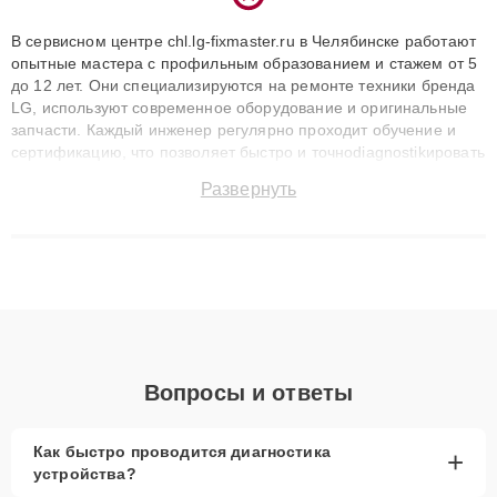
В сервисном центре chl.lg-fixmaster.ru в Челябинске работают
опытные мастера с профильным образованием и стажем от 5
до 12 лет. Они специализируются на ремонте техники бренда
LG, используют современное оборудование и оригинальные
запчасти. Каждый инженер регулярно проходит обучение и
сертификацию, что позволяет быстро и точноdiagnostikировать
поломки и восстанавливать технику с сохранением гарантии
Развернуть
до 3 лет. Наши мастера решают сложные случаи: от замены
матриц и материнских плат до ремонта после залития и
восстановления данных. Благодаря высокой квалификации и
ответственному подходу клиенты получают быстрый,
качественный ремонт и понятные объяснения по результатам
диагностики.
Вопросы и ответы
Как быстро проводится диагностика
+
устройства?