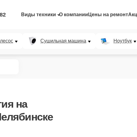
-82
Виды техники
О компании
Цены на ремонт
Ак
лесос
Сушильная машина
Ноутбук
тия
на
Челябинске